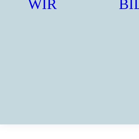
WIR
BI
Wir für a
Schule
öffnen