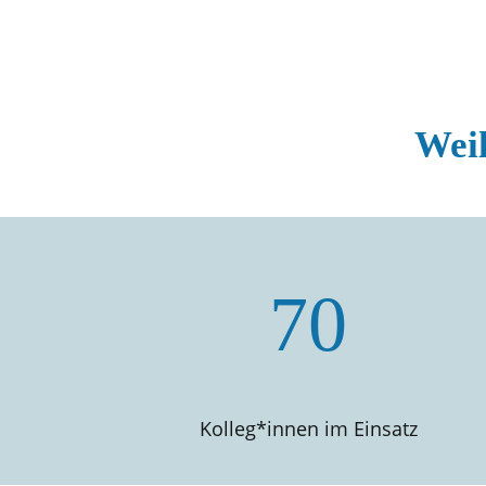
Weil
70
Kolleg*innen im Einsatz