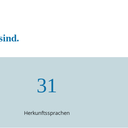
sind.
31
Herkunftssprachen