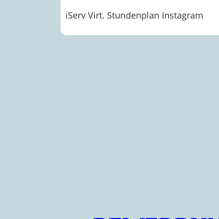
iServ
Virt. Stundenplan
Instagram
tützen
Sozialpä
Gesundhe
Soziales
gsteam
Pflege
erein