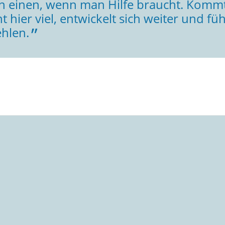
n einen, wenn man Hilfe braucht. Kommt 
nt hier viel, entwickelt sich weiter und fü
hlen.